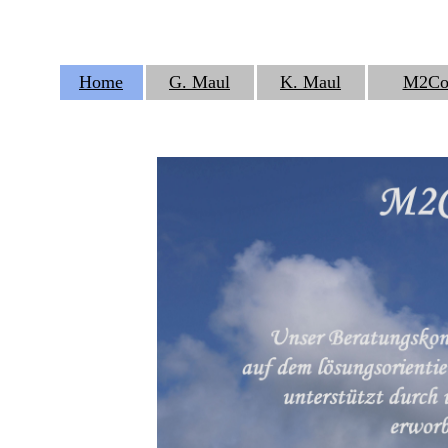
Home
G. Maul
K. Maul
M2Cou